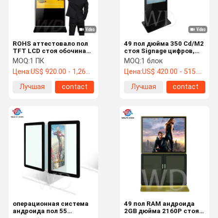
ROHS аттестовало пол
49 пол дюйма 350 Cd/M2
TFT LCD стоя обочина
стоя Signage цифров,
Signage цифров
стоит самостоятельно
MOQ:
1 ПК
MOQ:
1 блок
Signage цифров
Цена:
US$ 920.00 - 1,260.00 /pc
Цена:
US$ 420.00 - 515.00 /pc
Лучшая
contact
Лучшая
contact
цена
цена
Дом
Продукты
О Нас
Путешестви
Е Фабрики
операционная система
49 пол RAM андроида
андроида пол 55
2GB дюйма 2160P стоя