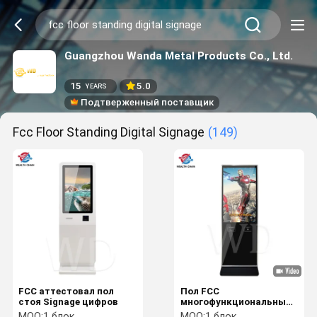
Guangzhou Wanda Metal Products Co., Ltd.
15
5.0
YEARS
Подтверженный поставщик
Fcc Floor Standing Digital Signage
(149)
FCC аттестовал пол
Пол FCC
стоя Signage цифров
многофункциональный
стоя система
MOQ:
1 блок
MOQ:
1 блок