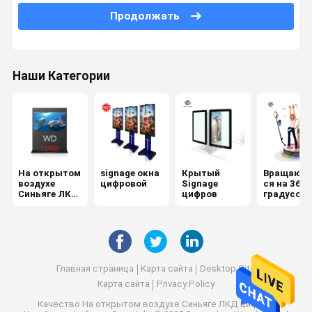
Продолжать
Установленный стеной Синьяге цифров
киоск температуры распознавания лиц
Наши Категории
цифровое взаимодействующее вхитебоард
умный журнальный стол касания
На открытом
signage окна
Крытый
Вращающ
воздухе
цифровой
Signage
ся на 360
Синьяге ЛКД
цифров
градусов
цифров
фотобудк
Главная страница
Карта сайта
Desktop Site
Карта сайта
Privacy Policy
Качество
На открытом воздухе Синьяге ЛКД цифров