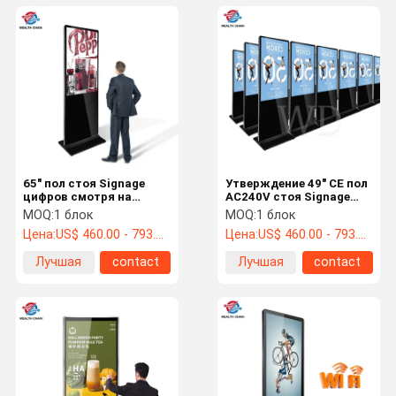
65" пол стоя Signage
Утверждение 49" CE пол
цифров смотря на
AC240V стоя Signage
крытые 400 Nits
цифров для маркетинга
MOQ:
1 блок
MOQ:
1 блок
высокое яркое 1080P
Цена:
US$ 460.00 - 793.00 /pc
Цена:
US$ 460.00 - 793.00 /pc
Лучшая
contact
Лучшая
contact
цена
цена