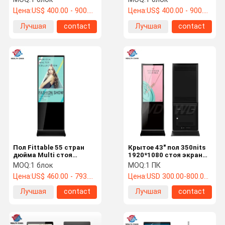
управления содержания
Цена:
US$ 400.00 - 900.00 /pc
Цена:
US$ 400.00 - 900.00 /pc
Signage цифров
Лучшая
contact
Лучшая
contact
цена
цена
Пол Fittable 55 стран
Крытое 43" пол 350nits
дюйма Multi стоя
1920*1080 стоя экран
Signage цифров для
касания Signage цифров
MOQ:
1 блок
MOQ:
1 ПК
маркетинга
ультракрасный
Цена:
US$ 460.00 - 793.00 /pc
Цена:
USD 300.00-800.00 /pc
Лучшая
contact
Лучшая
contact
цена
цена