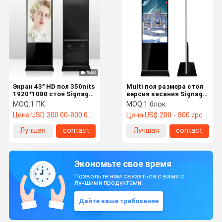
Экран 43" HD пол 350nits
Multi пол размера стоя
1920*1080 стоя Signage
версия касания Signage
цифров крытый
цифров/не андроида
MOQ:
1 ПК
MOQ:
1 блок
касания/ПК/USB
Цена:
USD 300.00-800.00 /pc
Цена:
US$ 200 - 800 /pc
Лучшая
contact
Лучшая
contact
цена
цена
Экономьте свое время
Позвольте нам связаться с вами с
лучшими продуктами.
Дайте ваше требование