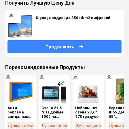
Получить Лучшую Цену Для
Signage андроида 350cd/m2 цифровой
Продолжать
Порекомендованные Продукты
Анти-
Стена 21,5
Небольшая
Вертикал
реклама
Nits дюйма
стена 23,6"
IP65 дела
вандализма
1500 на
178 градусов
65"
IP65
открытом
установила
водостой
внешняя
воздухе
лифт Signage
установл
Лучшая цена
Лучшая цена
Лучшая цена
Лучшая ц