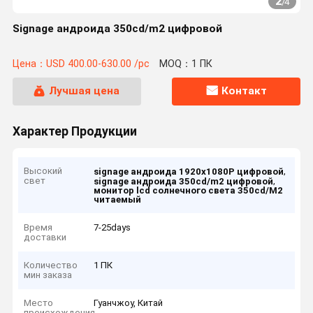
2
/
4
Signage андроида 350cd/m2 цифровой
Цена：USD 400.00-630.00 /pc
MOQ：1 ПК
Лучшая цена
Контакт
Характер Продукции
Высокий
,
signage андроида 1920x1080P цифровой
свет
,
signage андроида 350cd/m2 цифровой
монитор lcd солнечного света 350cd/M2
читаемый
Время
7-25days
доставки
Количество
1 ПК
мин заказа
Место
Гуанчжоу, Китай
происхождения