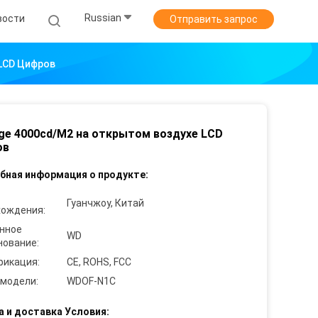
Russian
вости
Отправить запрос
 LCD Цифров
ge 4000cd/M2 на открытом воздухе LCD
ов
бная информация о продукте:
Гуанчжоу, Китай
хождения:
нное
WD
нование:
фикация:
CE, ROHS, FCC
 модели:
WDOF-N1C
а и доставка Условия: