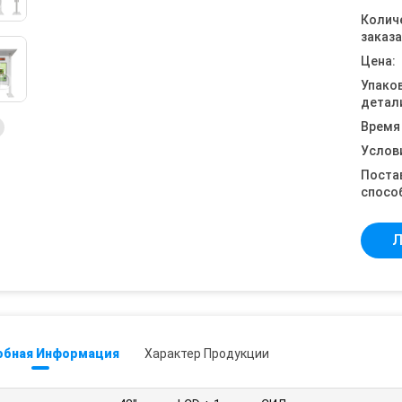
Колич
заказа
Цена:
Упако
детал
Время
Услов
Поста
спосо
Л
обная Информация
Характер Продукции