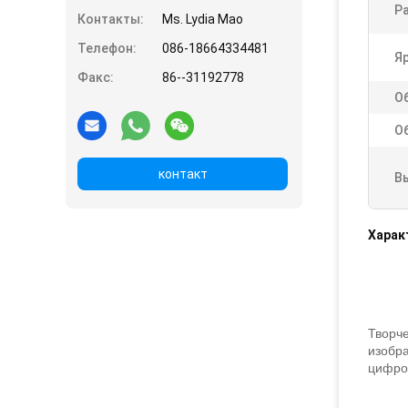
Р
Контакты:
Ms. Lydia Mao
Телефон:
086-18664334481
Я
Факс:
86--31192778
О
О
контакт
В
Харак
Творче
изобра
цифров