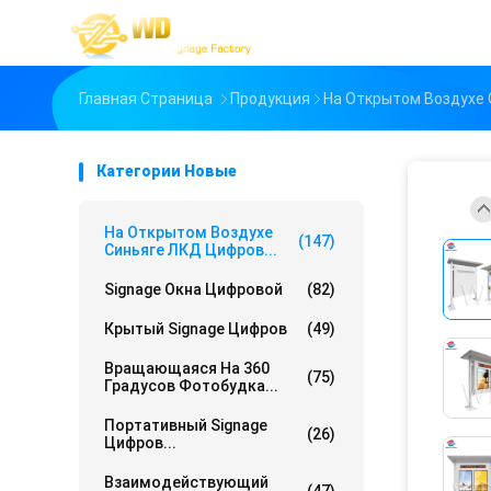
Главная Страница
Продукция
На Открытом Воздухе
Категории Новые
На Открытом Воздухе
(147)
Синьяге ЛКД Цифров...
Signage Окна Цифровой
(82)
Крытый Signage Цифров
(49)
Вращающаяся На 360
(75)
Градусов Фотобудка...
Портативный Signage
(26)
Цифров...
Взаимодействующий