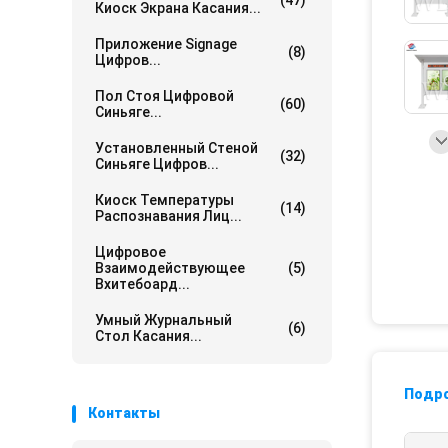
(47)
Киоск Экрана Касания...
Приложение Signage
(8)
Цифров...
Пол Стоя Цифровой
(60)
Синьяге...
Установленный Стеной
(32)
Синьяге Цифров...
Киоск Температуры
(14)
Распознавания Лиц...
Цифровое
Взаимодействующее
(5)
Вхитебоард...
Умный Журнальный
(6)
Стол Касания...
Подр
Контакты