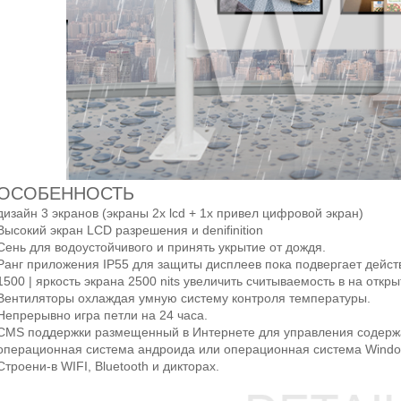
ОСОБЕННОСТЬ
дизайн 3 экранов (экраны 2x lcd + 1x привел цифровой экран)
Высокий экран LCD разрешения и denifinition
Сень для водоустойчивого и
принять
укрытие
от
дождя.
Ранг приложения IP55 для защиты дисплеев пока подвергает дейст
1500 | яркость экрана 2500 nits увеличить считываемость в на откры
Вентиляторы охлаждая умную систему контроля температуры.
Непрерывно игра петли на 24 часа.
CMS поддержки размещенный в Интернете для управления содержа
операционная система андроида или операционная система Windo
Строени-в WIFI, Bluetooth и дикторах.