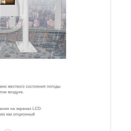
вию жесткого состояния погоды
том воздухе.
ния на экранах LCD.
ws как опционный