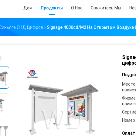
Дом
Продукты
О Нас
Свяжитесь Мы
Но
 Синьяге ЛКД Цифров
Signage 4000cd/M2 На Открытом Воздухе
Signa
цифр
Подро
Место
проис
Фирме
наиме
Серти
Номер
Оплат