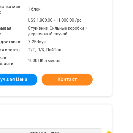
ество мин
1 блок
:
US$ 1,800.00 - 11,000.00 /pc
вывая
Стук-вниз. Сильные коробки +
и:
деревянный случай
 доставки:
7-25days
ия оплаты:
Т/Т, Л/К, ПайПал
вка
1000 ПК в месяц
бности:
учшая Цена
Контакт