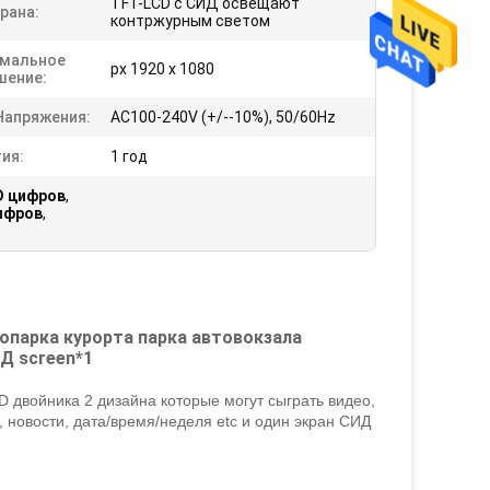
TFT-LCD с СИД освещают
рана:
контржурным светом
мальное
px 1920 x 1080
шение:
Напряжения:
AC100-240V (+/--10%), 50/60Hz
ия:
1 год
D цифров
,
ифров
,
опарка курорта парка автовокзала
Д screen*1
 двойника 2 дизайна которые могут сыграть видео,
 новости, дата/время/неделя etc и один экран СИД