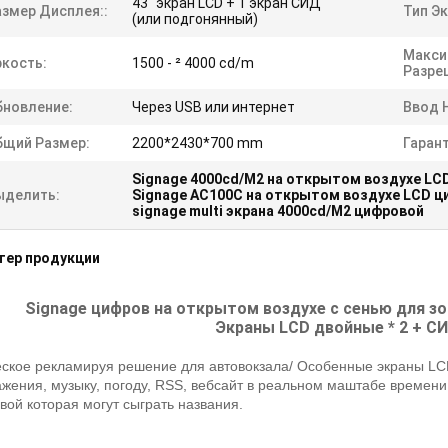
43" экран LCD + 1 экран СИД
азмер Дисплея::
Тип Эк
(или подгонянный)
Макси
ркость:
1500 - ² 4000 cd/m
Разре
бновление:
Через USB или интернет
Ввод 
бщий Размер:
2200*2430*700 mm
Гарант
Signage 4000cd/M2 на открытом воздухе LC
ыделить:
Signage AC100C на открытом воздухе LCD ц
signage multi экрана 4000cd/M2 цифровой
тер продукции
Signage цифров на открытом воздухе с сенью для зо
Экраны LCD двойные * 2 + СИ
ское рекламируя решение для автовокзала/ Особенные экраны LCD
жения, музыку, погоду, RSS, вебсайт в реальном маштабе времени,
ой которая могут сыграть названия.