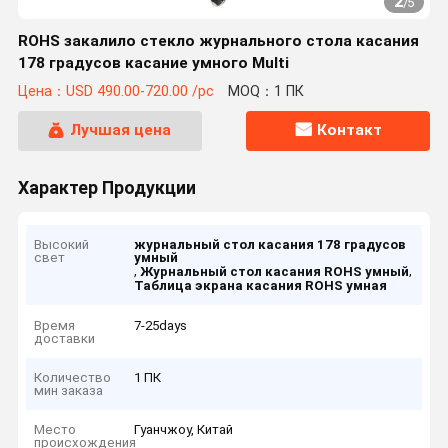
2
/
5
ROHS закалило стекло журнального стола касания
178 градусов касание умного Multi
Цена：USD 490.00-720.00 /pc
MOQ：1 ПК
Лучшая цена
Контакт
Характер Продукции
Высокий
журнальный стол касания 178 градусов
свет
умный
,
,
Журнальный стол касания ROHS умный
Таблица экрана касания ROHS умная
Время
7-25days
доставки
Количество
1 ПК
мин заказа
Место
Гуанчжоу, Китай
происхождения