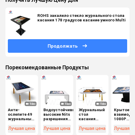
Получить Лучшую Цену Для
ROHS закалило стекло журнального стола
касания 178 градусов касание умного Multi
Продолжать
Порекомендованные Продукты
Анти-
Водоустойчивые
Журнальный
Крытое
ослепите 49
высокие Nits
стол
взаимоде
журнальный
разрешения
касания
1080P
стол 1200:1
350 32"
емкостного
обслужив
TFT LCD
умный
прямоугольника
собствен
Лучшая цена
Лучшая цена
Лучшая цена
Лучшая ц
дюйма
журнальный
касания TFT
личности