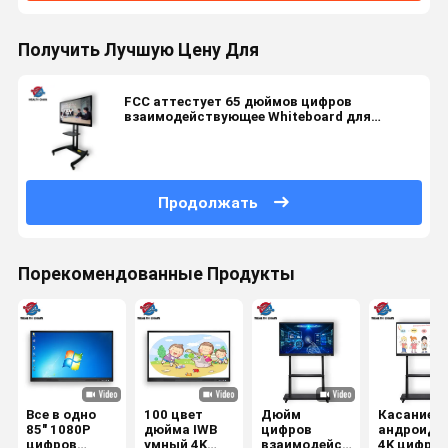
Получить Лучшую Цену Для
FCC аттестует 65 дюймов цифров
взаимодействующее Whiteboard для
Eduction
Продолжать
Порекомендованные Продукты
Все в одно
100 цвет
Дюйм
Касание
85" 1080P
дюйма IWB
цифров
андроида 
цифров
умный 4K
взаимодействующее
4K цифров