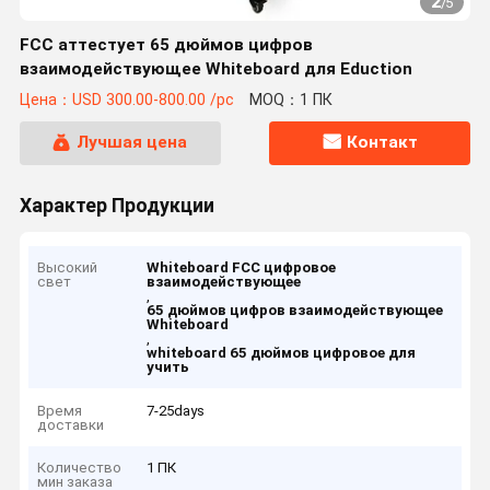
2
/
5
FCC аттестует 65 дюймов цифров
взаимодействующее Whiteboard для Eduction
Цена：USD 300.00-800.00 /pc
MOQ：1 ПК
Лучшая цена
Контакт
Характер Продукции
Высокий
Whiteboard FCC цифровое
свет
взаимодействующее
,
65 дюймов цифров взаимодействующее
Whiteboard
,
whiteboard 65 дюймов цифровое для
учить
Время
7-25days
доставки
Количество
1 ПК
мин заказа