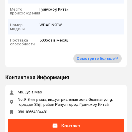
Место
Гуанчжоу, Китай
происхождения
Номер
WDAF-N2EW
модели
Поставка
500pcs в месяц
способности
Осмотрите больше
Контактная Информация
Ms. Lydia Mao
No.9, 3-яя улица, индустриальная зона Guannanyong,
городок Shiji, район Panyu, город Гуанчжоу, Китай
086-18664334481
Контакт