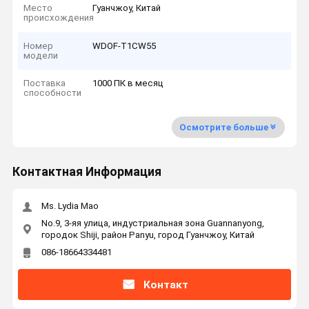
Место
Гуанчжоу, Китай
происхождения
Номер
WDOF-T1CW55
модели
Поставка
1000 ПК в месяц
способности
Осмотрите больше
Контактная Информация
Ms. Lydia Mao
No.9, 3-яя улица, индустриальная зона Guannanyong,
городок Shiji, район Panyu, город Гуанчжоу, Китай
086-18664334481
Контакт