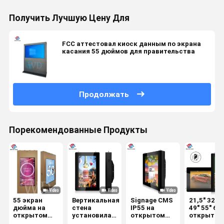
Получить Лучшую Цену Для
FCC аттестовал киоск данным по экрана
касания 55 дюймов для правительства
Продолжать
Порекомендованные Продукты
55 экран
Вертикальная
Signage CMS
21,5" 32" 4
дюйма на
стена
IP55 на
49" 55" 65"
открытом
установила
открытом
открытом
воздухе
на открытом
воздухе LCD
воздухе