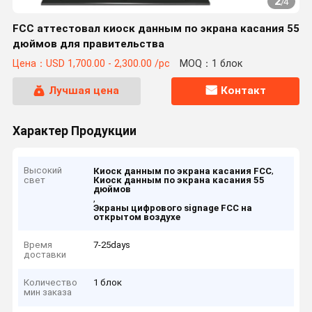
2
/
4
FCC аттестовал киоск данным по экрана касания 55
дюймов для правительства
Цена：USD 1,700.00 - 2,300.00 /pc
MOQ：1 блок
Лучшая цена
Контакт
Характер Продукции
Высокий
,
Киоск данным по экрана касания FCC
свет
Киоск данным по экрана касания 55
дюймов
,
Экраны цифрового signage FCC на
открытом воздухе
Время
7-25days
доставки
Количество
1 блок
мин заказа