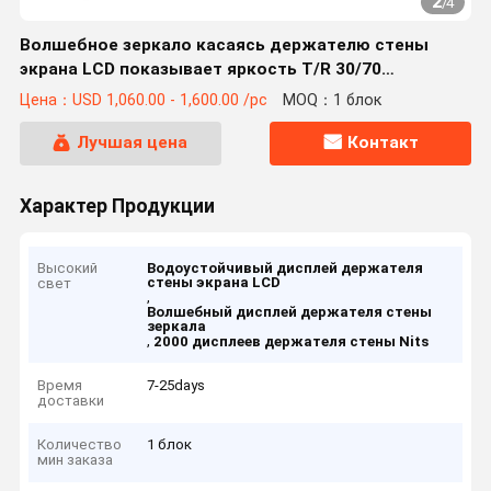
2
/
4
Волшебное зеркало касаясь держателю стены
экрана LCD показывает яркость T/R 30/70
водоустойчивую высокую
Цена：USD 1,060.00 - 1,600.00 /pc
MOQ：1 блок
Лучшая цена
Контакт
Характер Продукции
Высокий
Водоустойчивый дисплей держателя
стены экрана LCD
свет
,
Волшебный дисплей держателя стены
зеркала
,
2000 дисплеев держателя стены Nits
Время
7-25days
доставки
Количество
1 блок
мин заказа