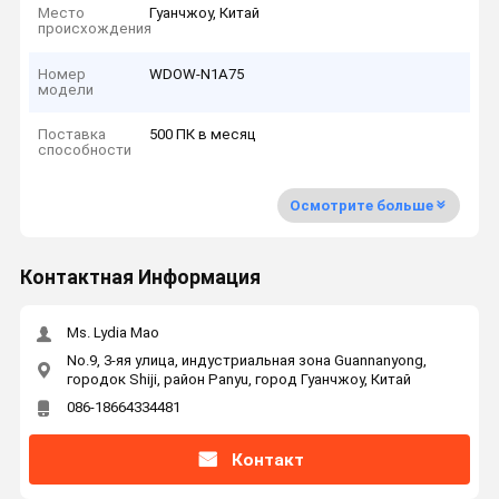
Место
Гуанчжоу, Китай
происхождения
Номер
WDOW-N1A75
модели
Поставка
500 ПК в месяц
способности
Осмотрите больше
Контактная Информация
Ms. Lydia Mao
No.9, 3-яя улица, индустриальная зона Guannanyong,
городок Shiji, район Panyu, город Гуанчжоу, Китай
086-18664334481
Контакт