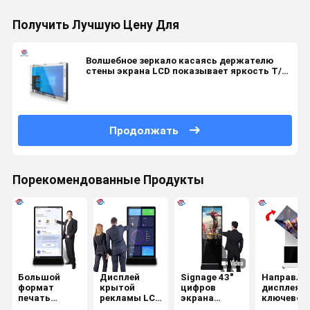
Получить Лучшую Цену Для
Волшебное зеркало касаясь держателю
стены экрана LCD показывает яркость T/R
30/70 водоустойчивую высокую
Продолжать
Порекомендованные Продукты
Большой
Дисплей
Signage 43"
Направле
формат
крытой
цифров
дисплея
печать
рекламы LCD
экрана
ключевог
логотипа
цифровой
касания
переключ