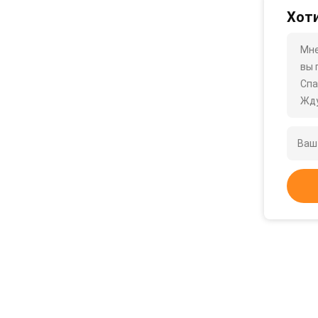
Хоти
Мне
вы 
Спа
Жду