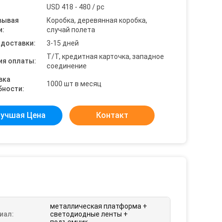
USD 418 - 480 / pc
вывая
Коробка, деревянная коробка,
и:
случай полета
 доставки:
3-15 дней
T/T, кредитная карточка, западное
ия оплаты:
соединение
вка
1000 шт в месяц
бности:
учшая Цена
Контакт
металлическая платформа +
иал:
светодиодные ленты +