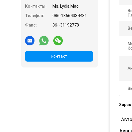
Контакты:
Ms. Lydia Mao
В
П
Телефон:
086-18664334481
Факс:
86--31192778
Ве
М
К
контакт
А
В
Харак
Авто
Бесп