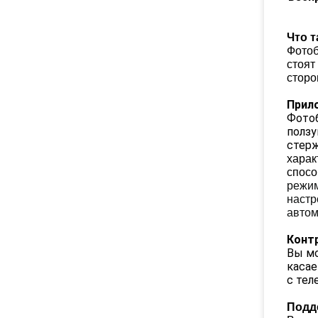
Что т
Фотоб
стоят
сторо
Прил
Фотоб
ползу
стерж
харак
спосо
режим
настр
автом
Конт
Вы мо
касае
с тел
Подд