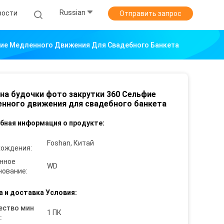
Russian
вости
Отправить запрос
фие Медленного Движения Для Свадебного Банкета
а будочки фото закрутки 360 Сельфие
нного движения для свадебного банкета
бная информация о продукте:
Foshan, Китай
хождения:
нное
WD
нование:
а и доставка Условия:
ество мин
1 ПК
: