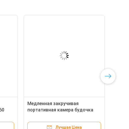
Медленная закручивая
60
портативная камера будочка
фото 360 градусов для партии
подарка рождества
Лучшая Цена