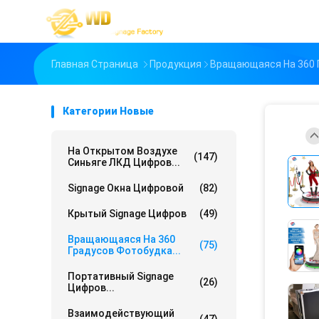
Главная Страница
Продукция
Вращающаяся На 360 
Категории Новые
На Открытом Воздухе
(147)
Синьяге ЛКД Цифров...
Signage Окна Цифровой
(82)
Крытый Signage Цифров
(49)
Вращающаяся На 360
(75)
Градусов Фотобудка...
Портативный Signage
(26)
Цифров...
Взаимодействующий