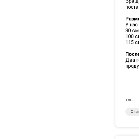
Враща
поста
Разм
У нас
80 см
100 с
115 с
Посл
Два г
проду
тег:
Ста