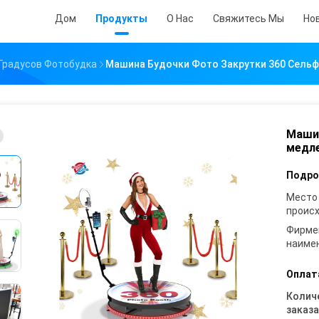
Дом
Продукты
О Нас
Свяжитесь Мы
Но
Градусов Фотобудка
Машина Будочки Фото Закрутки 360 Сель
Машин
медле
Подро
Место
проис
Фирме
наиме
Оплат
Колич
заказа