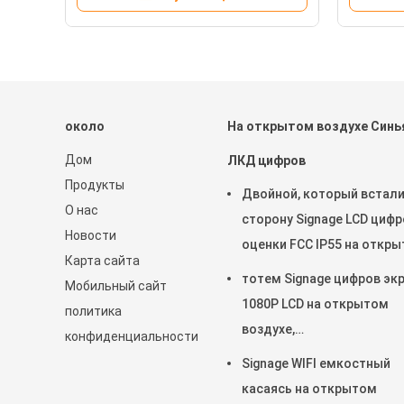
около
На открытом воздухе Синь
Дом
ЛКД цифров
Продукты
Двойной, который встали
О нас
сторону Signage LCD цифр
Новости
оценки FCC IP55 на откр
Карта сайта
воздухе для дела
тотем Signage цифров эк
Мобильный сайт
1080P LCD на открытом
политика
воздухе,
конфиденциальности
взаимодействующий кио
Signage WIFI емкостный
Wayfinding
касаясь на открытом