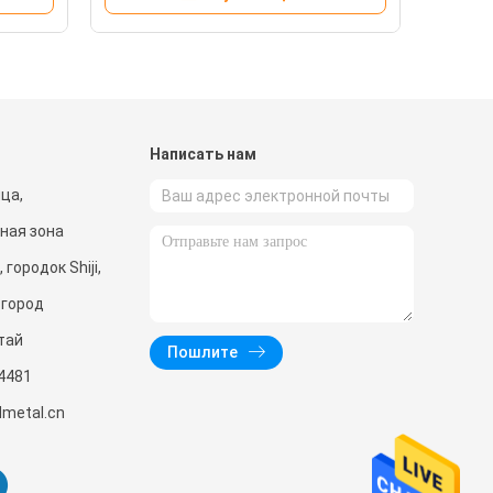
и
Написать нам
ица,
ная зона
городок Shiji,
 город
тай
Пошлите
4481
metal.cn