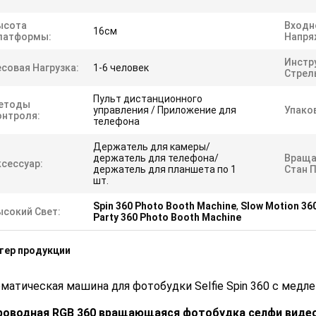
ысота
Входн
16см
латформы:
Напря
Инстр
совая Нагрузка:
1-6 человек
Стрел
Пульт дистанционного
етоды
управления / Приложение для
Упако
онтроля:
телефона
Держатель для камеры/
держатель для телефона/
Вращ
ксессуар:
держатель для планшета по 1
Стан 
шт.
Spin 360 Photo Booth Machine
,
Slow Motion 36
ысокий Свет:
Party 360 Photo Booth Machine
тер продукции
матическая машина для фотобудки Selfie Spin 360 с мед
роводная RGB 360 вращающаяся фотобудка селфи видео