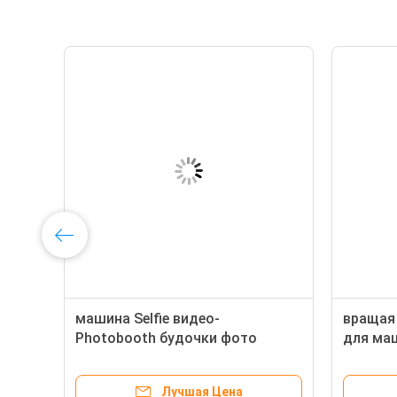
а
машина Selfie видео-
вращая
Photobooth будочки фото
для маш
автоматические 360 RGB
беспро
радиотелеграфа 100cm вращая
Лучшая Цена