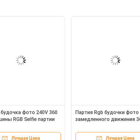
 будочка фото 240V 360
Партия Rgb будочки фото
ины RGB Selfie партии
замедленного движения 3
водной
вращая автоматические и
машина свадьбы
Лучшая Цена
Лучшая Цена