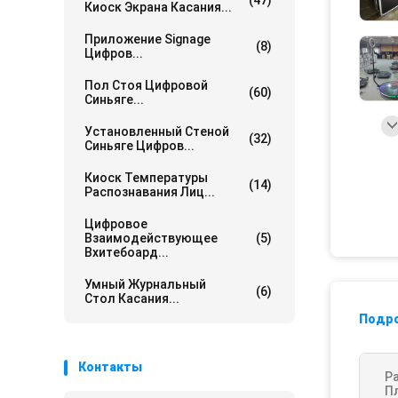
(47)
Киоск Экрана Касания...
Приложение Signage
(8)
Цифров...
Пол Стоя Цифровой
(60)
Синьяге...
Установленный Стеной
(32)
Синьяге Цифров...
Киоск Температуры
(14)
Распознавания Лиц...
Цифровое
Взаимодействующее
(5)
Вхитебоард...
Умный Журнальный
(6)
Стол Касания...
Подр
Контакты
Р
П