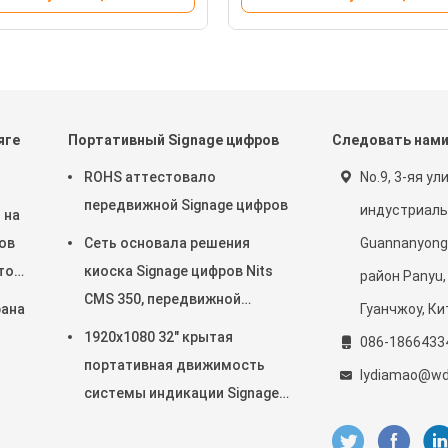
яге
Портативный Signage цифров
Следовать нам
ROHS аттестовало
No.9, 3-яя ул
передвижной Signage цифров
индустриаль
 на
ов
Сеть основала решения
Guannanyong, 
ытом
киоска Signage цифров Nits
район Panyu,
CMS 350, передвижной
рана
Гуанчжоу, Ки
Signage цифров
1920x1080 32" крытая
086-1866433
портативная движимость
lydiamao@wd
ск
системы индикации Signage
цифров