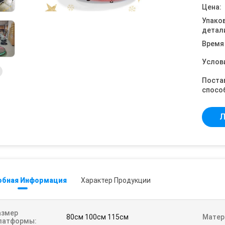
Цена:
Упако
детал
Время
Услов
Поста
спосо
Л
обная Информация
Характер Продукции
азмер
80см 100см 115см
Матер
латформы: