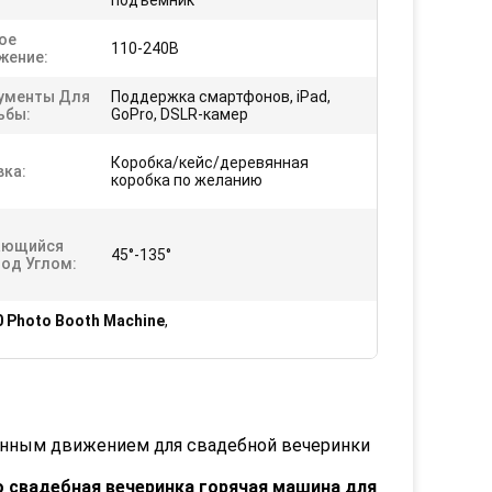
подъемник
ое
110-240В
жение:
ументы Для
Поддержка смартфонов, iPad,
ьбы:
GoPro, DSLR-камер
Коробка/кейс/деревянная
вка:
коробка по желанию
ающийся
45°-135°
Под Углом:
0 Photo Booth Machine
,
ленным движением для свадебной вечеринки
 свадебная вечеринка горячая машина для