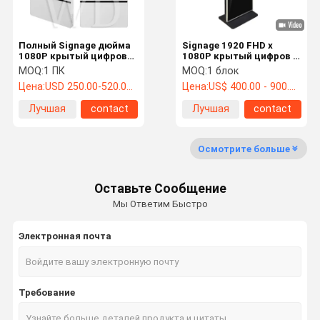
Полный Signage дюйма
Signage 1920 FHD x
1080P крытый цифров
1080P крытый цифров с
цвета 21,5, Signage
43 поддержкой сети
MOQ:
1 ПК
MOQ:
1 блок
цифров обочины
LAN LCD 4G WIFI дюйма
Цена:
USD 250.00-520.00 /pc
Цена:
US$ 400.00 - 900.00 /pc
Лучшая
contact
Лучшая
contact
цена
цена
Осмотрите больше
Оставьте Сообщение
Мы Ответим Быстро
Электронная почта
Требование