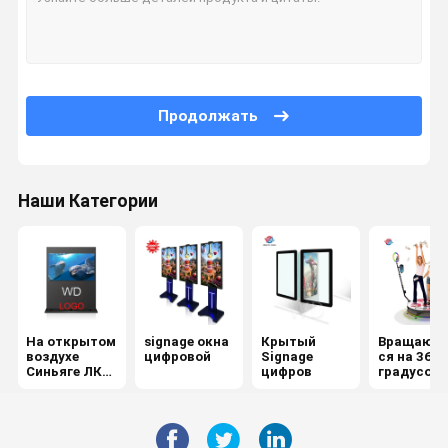
Продолжать
Наши Категории
На открытом
signage окна
Крытый
Вращающ
воздухе
цифровой
Signage
ся на 360
Синьяге ЛКД
цифров
градусов
цифров
фотобудк