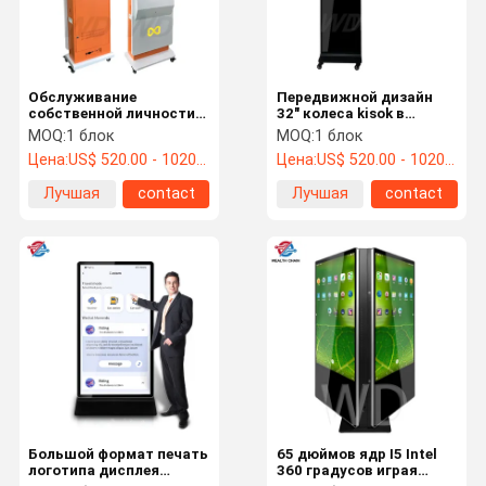
Обслуживание
Передвижной дизайн
собственной личности
32" колеса kisok в
32 дюйма изготовления
экране UHD 1080P
MOQ:
1 блок
MOQ:
1 блок
на заказ цвета
системы 350nits LCD
Цена:
US$ 520.00 - 1020.00 /pc as per actual design
Цена:
US$ 520.00 - 1020.00 /pc
акрилового ЛОГОТИПА
окон
света СИД киоска
Лучшая
contact
Лучшая
contact
оранжевого
цена
цена
Дом
Продукты
О Нас
Путешестви
Е Фабрики
Большой формат печать
65 дюймов ядр I5 Intel
логотипа дисплея
360 градусов играя