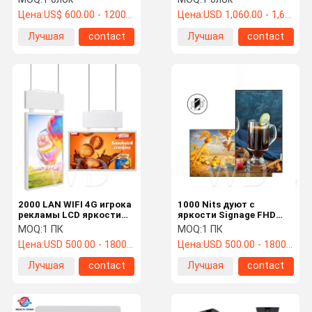
показывает яркость
Цена:
US$ 600.00 - 1200.00 /pc
Цена:
USD 1,060.00 - 1,600.00 /pc
T/R 30/70
водоустойчивую
Лучшая
contact
Лучшая
contact
высокую
цена
цена
2000 LAN WIFI 4G игрока
1000 Nits дуют с
рекламы LCD яркости
яркости Signage FHD
Nits регулируемых
крытой цифров
MOQ:
1 ПК
MOQ:
1 ПК
регулируемой
Цена:
USD 500.00 - 1800.00 /pc
Цена:
USD 500.00 - 1800.00 /pc
Лучшая
contact
Лучшая
contact
цена
цена