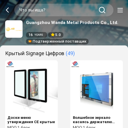
Guangzhou Wanda Metal Products Co., Ltd.
16
5.0
YEARS
Подтверженный поставщик
Крытый Signage Цифров
(49)
Доски меню
Волшебное зеркало
утверждения CE крытые
касаясь держателю
стены экрана LCD
MOQ:
1 блок
MOQ:
1 блок