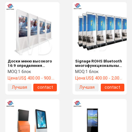
Доски меню высокого
Signage ROHS Bluetooth
16:9 определения
многофункциональный
крытые, крытый
крытый цифров в
MOQ:
1 блок
MOQ:
1 блок
Signage цифров с веб-
спортзале
Цена:
US$ 400.00 - 900.00 /pc
Цена:
US$ 400.00 - 2,000.00 /pc
камерой
Лучшая
contact
Лучшая
contact
цена
цена