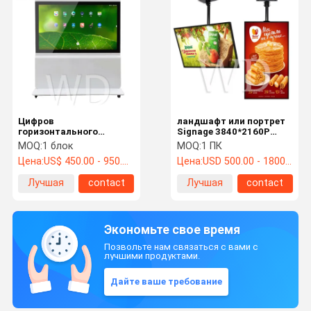
Цифров
ландшафт или портрет
горизонтального
Signage 3840*2160P
передвижного Signage
крытый цифров
MOQ:
1 блок
MOQ:
1 ПК
49 дюйма крытый,
Цена:
US$ 450.00 - 950.00 /pc
Цена:
USD 500.00 - 1800.00 /pc
экран касания киоска
взаимодействующий
Лучшая
contact
Лучшая
contact
цена
цена
Экономьте свое время
Позвольте нам связаться с вами с
лучшими продуктами.
Дайте ваше требование